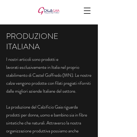
PRODUZIONE
ITALIANA
I nostri articoli sono prodotti e
lavorati esclusivamente in Italia nel proprio
stabilimento di Castel Goffredo (MN). Le nostre
calze vengono prodotte con filati pregiati riforniti
dalle migliori aziende Italiane del settore.
La produzione del Calzificio Gaia riguarda
prodotti per donna, uomo e bambino sia in fibre
sintetiche che naturali. Attraverso la nostra
organizzazione produttiva possiamo anche