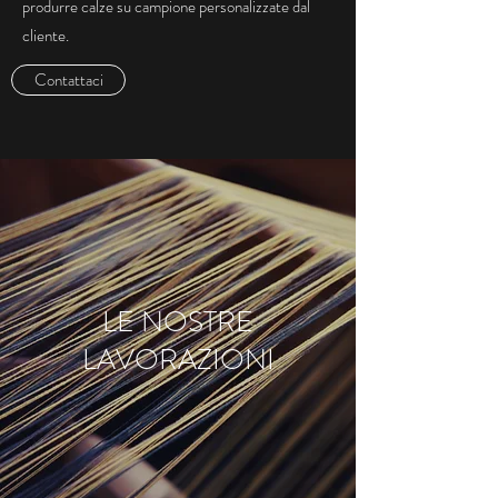
produrre calze su campione personalizzate dal
cliente.
Contattaci
LE NOSTRE
LAVORAZIONI